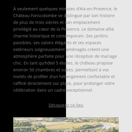
À seulement quelques minutes d’Aix-en-Provence, le
Château Fonscolombe se distingue par son histoire
de plus de trois siècles et son emplacement
privilégié au cœur de la Provence. Le domaine allie
charme historique et contemporain. Ses jardins
paisibles, ses salons élégants et ses espaces
extérieurs soigneusement aménagés créent une
atmosphère parfaite pour une réception de mariage
chic. En tant qu’hôtel 5 étoiles, le château propose
environ 50 chambres et suites, permettant à vos
invités de profiter d’un hébergement confortable et
raffiné directement sur place, pour prolonger votre
célébration dans un cadre exceptionnel.
Découvrez ce lieu