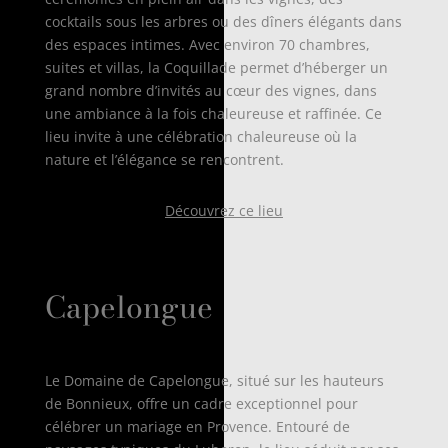
cocktails sous les arbres ou des dîners élégants dans
des espaces intimes. Avec environ 70 chambres,
suites et villas, la Coquillade permet d’héberger un
grand nombre d’invités au cœur des vignes, dans
une ambiance à la fois chaleureuse et raffinée. Ce
lieu invite à une célébration chaleureuse où la
nature et l’élégance se rencontrent.
Découvrez ce lieu
Capelongue
Le Domaine de Capelongue, situé sur les hauteurs
de Bonnieux, offre un cadre exceptionnel pour
célébrer un mariage en Provence. Entouré de