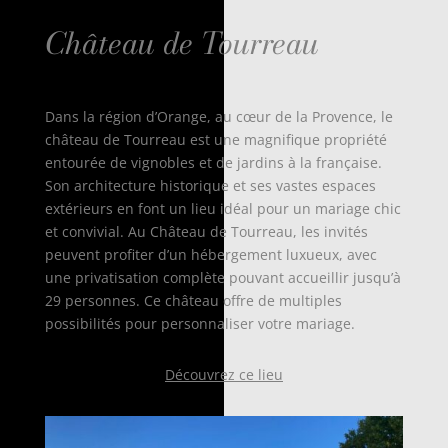
Château de Tourreau
Dans la région d’Orange, au cœur de la Provence, le
château de Tourreau est une magnifique propriété
entourée de vignobles et de jardins à la française.
Son architecture historique et ses vastes espaces
extérieurs en font un lieu idéal pour un mariage chic
et convivial. Au Château de Tourreau, les invités
peuvent profiter d’un hébergement luxueux, avec
une privatisation complète pouvant accueillir jusqu’à
29 personnes. Ce château offre de multiples
possibilités pour personnaliser votre mariage.
Découvrez ce lieu