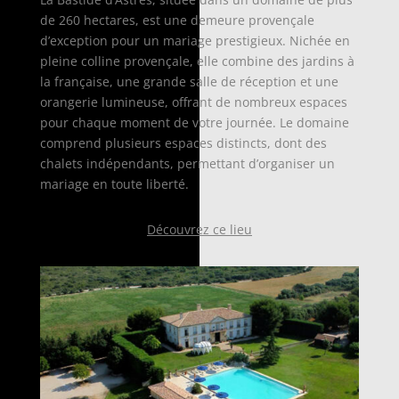
de 260 hectares, est une demeure provençale
d’exception pour un mariage prestigieux. Nichée en
pleine colline provençale, elle combine des jardins à
la française, une grande salle de réception et une
orangerie lumineuse, offrant de nombreux espaces
pour chaque moment de votre journée. Le domaine
comprend plusieurs espaces distincts, dont des
chalets indépendants, permettant d’organiser un
mariage en toute liberté.
Découvrez ce lieu