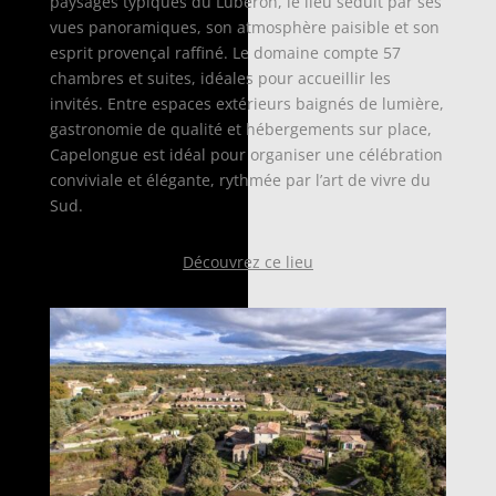
paysages typiques du Luberon, le lieu séduit par ses
vues panoramiques, son atmosphère paisible et son
esprit provençal raffiné. Le domaine compte 57
chambres et suites, idéales pour accueillir les
invités. Entre espaces extérieurs baignés de lumière,
gastronomie de qualité et hébergements sur place,
Capelongue est idéal pour organiser une célébration
conviviale et élégante, rythmée par l’art de vivre du
Sud.
Découvrez ce lieu