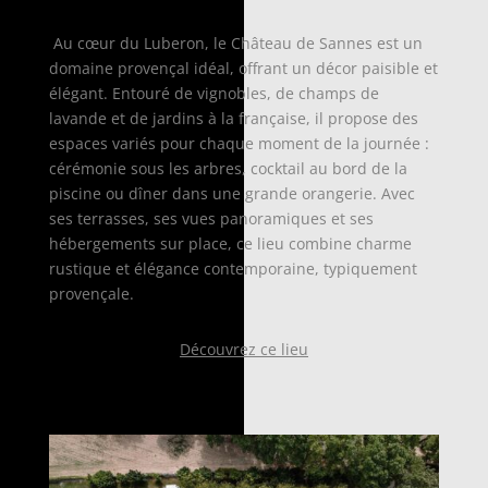
Au cœur du Luberon, le Château de Sannes est un
domaine provençal idéal, offrant un décor paisible et
élégant. Entouré de vignobles, de champs de
lavande et de jardins à la française, il propose des
espaces variés pour chaque moment de la journée :
cérémonie sous les arbres, cocktail au bord de la
piscine ou dîner dans une grande orangerie. Avec
ses terrasses, ses vues panoramiques et ses
hébergements sur place, ce lieu combine charme
rustique et élégance contemporaine, typiquement
provençale.
Découvrez ce lieu