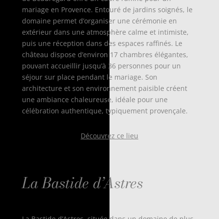
mariage en Provence. Entouré de jardins soignés, le
domaine permet d’organiser une cérémonie en
extérieur dans une atmosphère calme et intimiste,
puis une réception dans des espaces raffinés. Le
château dispose d’environ 17 chambres élégantes,
pouvant accueillir jusqu’à 36 personnes pour un
séjour sur place pendant le mariage. Son
architecture et son environnement paisible créent
une ambiance chaleureuse, idéale pour une
célébration authentique, typiquement provençale.
Découvrez ce lieu
La Bastide d’Astres
La Bastide d’Astres, située dans un domaine de plus