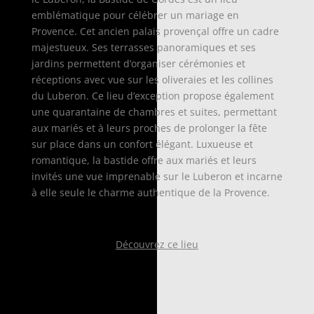
emblématique pour célébrer un mariage en
Provence. Cet ancien palais provençal offre un cadre
majestueux. Ses terrasses panoramiques et ses
jardins permettent d’organiser cérémonies et
réceptions avec vue sur les oliveraies et les collines
du Luberon. Ce lieu d’exception propose également
une quarantaine de chambres et suites, permettant
aux mariés et à leurs proches de prolonger la fête
sur place dans un confort élégant. Luxueuse et
romantique, la bastide offre aux mariés et leurs
invités une vue imprenable sur le Luberon et incarne
à elle seule le charme authentique de la Provence.
Découvrez ce lieu