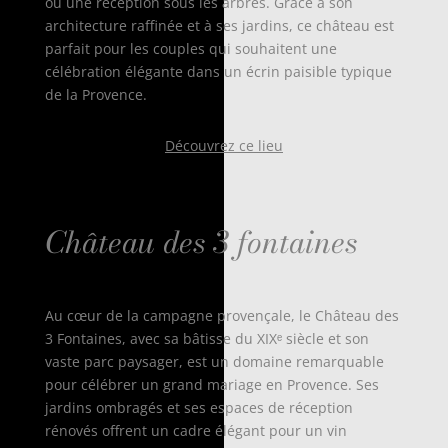
ou une réception sous les arbres. Grâce à son
architecture raffinée et à ses jardins, ce château est
parfait pour les couples qui souhaitent une
célébration élégante dans un écrin paisible typique
de la Provence.
Découvrez ce lieu
Château des 3 fontaines
Au cœur de la campagne provençale, le Château des
3 Fontaines, avec sa bâtisse du XIXᵉ siècle et son
vaste parc paysager, est un domaine remarquable
pour célébrer un grand mariage en Provence. Ses
jardins ombragés et ses espaces de réception
rénovés offrent un cadre élégant pour un vin