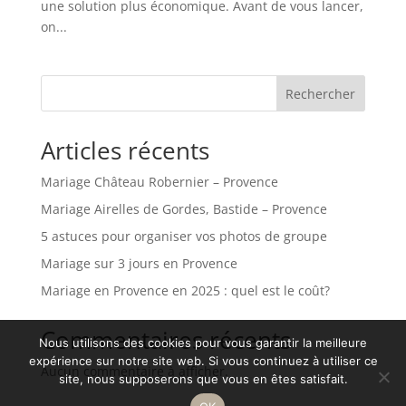
une solution plus économique. Avant de vous lancer,
on...
Rechercher
Articles récents
Mariage Château Robernier – Provence
Mariage Airelles de Gordes, Bastide – Provence
5 astuces pour organiser vos photos de groupe
Mariage sur 3 jours en Provence
Mariage en Provence en 2025 : quel est le coût?
Commentaires récents
Nous utilisons des cookies pour vous garantir la meilleure
expérience sur notre site web. Si vous continuez à utiliser ce
Aucun commentaire à afficher.
site, nous supposerons que vous en êtes satisfait.