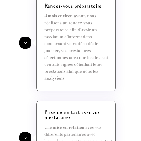
Rendez-vous préparatoire
4 mois environ
avant,
nous
réalisons un rendez-vous
préparatoire afin d’avoir un
maximum d’informations
concernant votre déroulé de
journée, vos prestataires
sélectionnés ainsi que les devis et
contrats signés détaillant leurs
prestations afin que nous les
analysions.
Prise de contact avec vos
prestataires
Une
mise en relation
avec vos
différents partenaires avec
lesquels nous rentrerons en contact