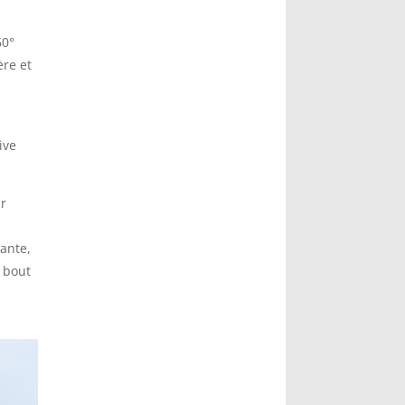
60°
ère et
ive
ur
rante,
u bout