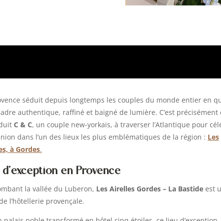
ovence séduit depuis longtemps les couples du monde entier en q
cadre authentique, raffiné et baigné de lumière. C’est précisément 
duit
C & C
, un couple new-yorkais, à traverser l’Atlantique pour cél
union dans l’un des lieux les plus emblématiques de la région :
Les
les, à Gordes
.
 d’exception en Provence
ombant la vallée du Luberon,
Les Airelles Gordes – La Bastide
est 
de l’hôtellerie provençale.
 palais noble transformé en hôtel cinq étoiles, ce lieu d’exception