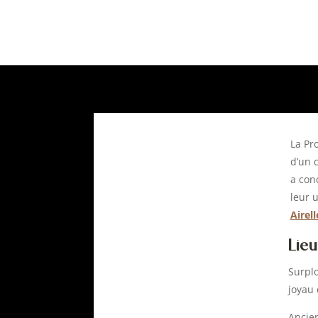
La Pr
d’un 
a con
leur 
Airel
Lieu
Surpl
joyau 
Ancien