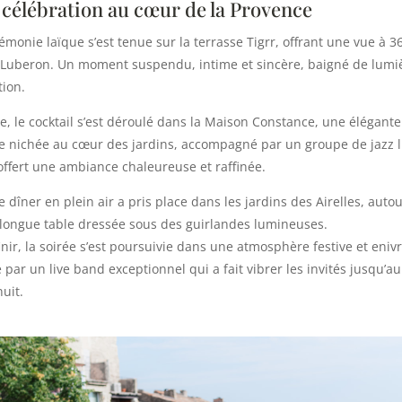
célébration au cœur de la Provence
émonie laïque s’est tenue sur la terrasse Tigrr, offrant une vue à 3
e Luberon. Un moment suspendu, intime et sincère, baigné de lumi
tion.
e, le cocktail s’est déroulé dans la Maison Constance, une élégante
se nichée au cœur des jardins, accompagné par un groupe de jazz l
offert une ambiance chaleureuse et raffinée.
le dîner en plein air a pris place dans les jardins des Airelles, auto
 longue table dressée sous des guirlandes lumineuses.
inir, la soirée s’est poursuivie dans une atmosphère festive et eniv
 par un live band exceptionnel qui a fait vibrer les invités jusqu’a
nuit.