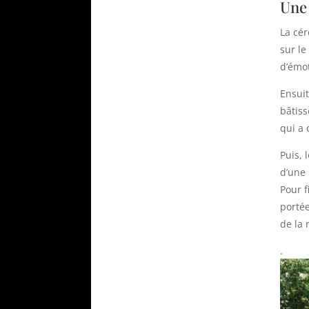
Une 
La cér
sur l
d’émo
Ensuit
bâtis
qui a 
Puis, 
d’une
Pour f
portée
de la 
.