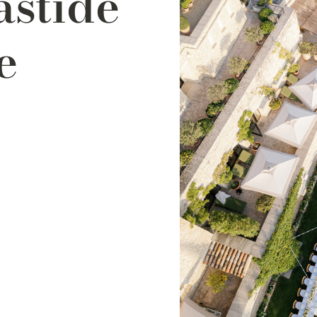
astide
e