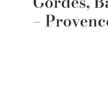
Gordes, B
– Provenc