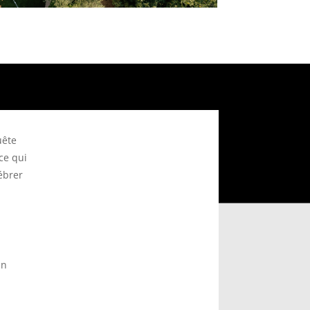
uête
ce qui
ébrer
un