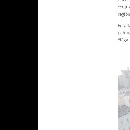
conjug
région
En eff
panor
élégan