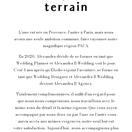
terrain
L’une est née en Provence, l’autre à Paris, mais nous
avons une seule ambition commune, faire rayonner notre
magnifique région PACA.
En 2020, Alexandra décide de se former en tant que
Wedding Planner et Alexandra B Wedding voit le jour.
C’est 4 ans après qu’Elodie rejoint l’aventure, se forme en
tant que Wedding Designer et Alexandra B Wedding
devient Alexandra B Agency.
Totalement complémentaires, il suffit d’un regard pour
que nous nous comprenions, nous travaillons avec le
même sens du détail et la même rigueur. Que vous soyez
accompagné par nous deux ou par l’une ou l’autre vous
aurez accès aux mêmes exigences, notre seul but est
votre satisfaction. Aujourd’hui, nous accompagnons plus